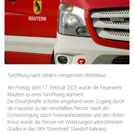
Türöffnung nach Unfall in versperrtem Wohnhaus
Am Freitag, dem 17. Februar 2023 wurde die Feuerwehr
Mautern zu einer Türöffnung alarmiert.
Die Einsatzkräfte schufen umgehend einen Zugang durch
die Haustüre zu der verunfallten Person. Nach der
Erstversorgung durch Feuerwehrsanitäter und dem Roten
Kreuz wurde die Person mit Verletzungen unbestimmten
Grades in das UKH Steiermark Standort Kalwang