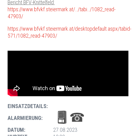
Bericht BFV-Knittelfeld:
https://www.bfvkf.steiermark.at/…/tabi…/1082_read-
47903/
https://www.bfvkf.steiermark.at/desktopdefault.aspx/tabid-
571/1082_read-47903/
EINSATZDETAILS:
ALARMIERUNG:
DATUM:
27.08.2023